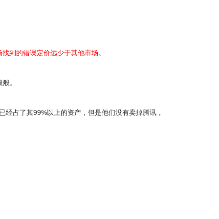
 我能在美国市场找到的错误定价远少于其他市场。
般般。
腾讯已经占了其99%以上的资产，但是他们没有卖掉腾讯，