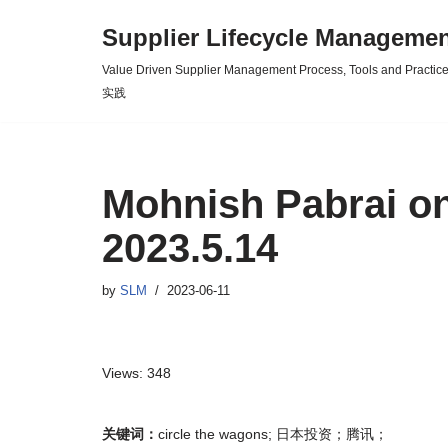
Supplier Lifecycle Mana
Skip
Value Driven Supplier Management Process, Tools an
to
实践
content
Mohnish Pabrai o
2023.5.14
by
SLM
2023-06-11
Views: 348
关键词：
circle the wagons; 日本投资；腾讯；