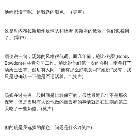
他啥都没干呢。是我选的颜色。（笑声）
这是对内布拉斯加州足球队和汤姆·奥斯本的致敬，你们也看到
了。(掌声)
顺便说一句，汤姆的风格很低调。而几年前，鲍比·鲍登(Bobby
Bowden)在林肯公司工作。鲍比说他们第一次约会时，南希打了
汤姆三巴掌。然后有人问，“他有那么好欺负吗?”她说:“没有，我
只是想确认一下他是否还活着。””(笑声)
汤姆在过去有一段时间是比较保守的，虽然最近几年不是那么
保守，但是当时有人说他做的最鲁莽的事情就是在过期的第二
天吃了一些奶酪。(笑声)
但的确是我选择的颜色。问题是什么?(笑声)