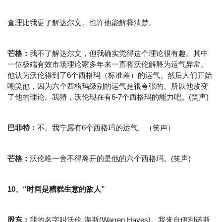
查理比我更了解达尔文。也许他能解释清楚。
芒格：
我不了解达尔文，但我确实觉得这个理论很有趣。其中
一位极端有效市场理论家多年来一直将沃伦解释为运气异常。
他认为沃伦得到了6个西格玛（标准差）的运气。然后人们开始
嘲笑他，因为六个西格玛级别的运气是很夸张的。所以他改变
了他的理论。我猜，沃伦现在有6-7个西格玛的能力吧。(笑声)
巴菲特：
不。我宁愿有6个西格玛的运气。（笑声）
芒格：
沃伦唯一舍不得离开的是他的六个西格玛。(笑声)
10、“时间是糟糕生意的敌人”
股东：
我的名字叫沃伦·海斯(Warren Hayes)。我来自伊利诺斯