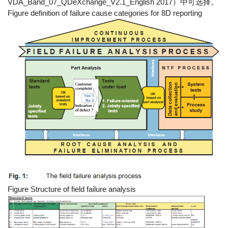
VDA_Band_07_QDeXchange_V2.1_English 2017）中可选择。
Figure definition of failure cause categories for 8D reporting
Figure Structure of field failure analysis