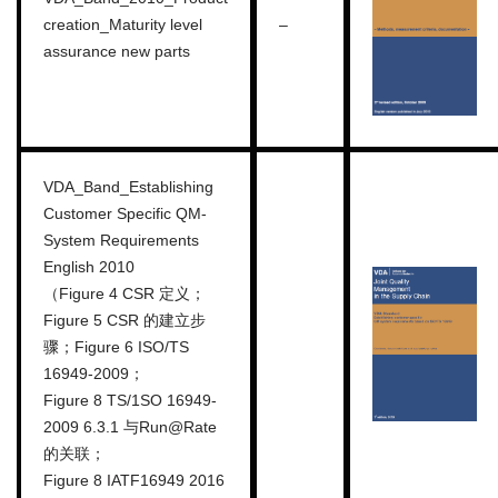
creation_Maturity level
–
assurance new parts
VDA_Band_Establishing
Customer Specific QM-
System Requirements
English 2010
（Figure 4 CSR 定义；
Figure 5 CSR 的建立步
骤；Figure 6 ISO/TS
16949-2009；
Figure 8 TS/1SO 16949-
2009 6.3.1 与Run@Rate
的关联；
Figure 8 IATF16949 2016