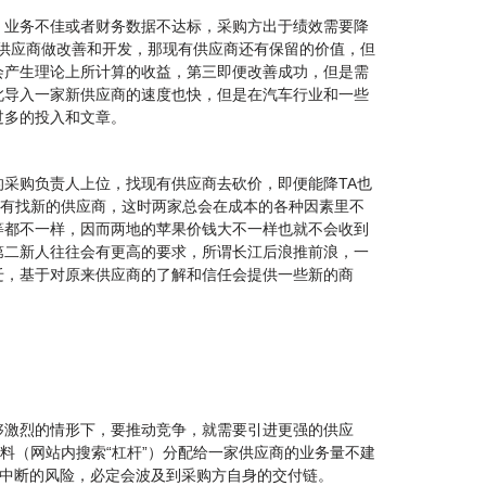
。业务不佳或者财务数据不达标，采购方出于绩效需要降
助供应商做改善和开发，那现有供应商还有保留的价值，但
会产生理论上所计算的收益，第三即便改善成功，但是需
此导入一家新供应商的速度也快，但是在汽车行业和一些
过多的投入和文章。
采购负责人上位，找现有供应商去砍价，即便能降TA也
只有找新的供应商，这时两家总会在成本的各种因素里不
等都不一样，因而两地的苹果价钱大不一样也就不会收到
第二新人往往会有更高的要求，所谓长江后浪推前浪，一
迁，基于对原来供应商的了解和信任会提供一些新的商
够激烈的情形下，要推动竞争，就需要引进更强的供应
料（网站内搜索“杠杆”）分配给一家供应商的业务量不建
供应中断的风险，必定会波及到采购方自身的交付链。