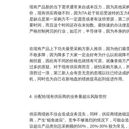
现有产品新的当下需求通常来自成本压力，因为其他采
价，现有供应商做不到，因为TA 处于前后受波特的五
是缺点是第一采购方不一定愿意或者有这些资源，第二
要时间，而且这个时间还存在未知数。最快速的办法便
严格控制拷贝的行业，如芯片，半导体等，因为本身的
在现有产品上下功夫最受采购方新人推崇，因为他们最
不敢多降，因为降多了大家一定会好奇为什么以前就降不
相径庭，因此有不同的价格也就情有可原。就像拿南方
过多的质疑。对于现有供应商而言，就怕采购方换人，
浪胜过一浪，第三新人会有意无意的忽视以往已经达成
机，同时也为自己在新地盘的绩效提高起到促进作用。
4. 分配给现有供应商的业务量超出风险管控
供应商绩效不佳会造成业务流失，同样，供应商绩效稳
商，产生“鲢鱼效应”。竞争不够激烈的情况下，可能会
议超出产品类别总采购额的50%，20%-30% 较为