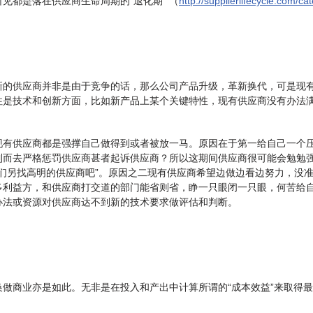
见都是落在供应商生命周期的“退化期” （
http://supplierlifecycle.com/ca
新的供应商并非是由于竞争的话，那么公司产品升级，革新换代，可是现
往是技术和创新方面，比如新产品上某个关键特性，现有供应商没有办法
现有供应商都是强撑自己做得到或者被放一马。原因在于第一给自己一个
到而去严格惩罚供应商甚者起诉供应商？所以这期间供应商很可能会勉勉
请你们另找高明的供应商吧”。原因之二现有供应商希望边做边看边努力，
多利益方，和供应商打交道的部门能省则省，睁一只眼闭一只眼，何苦给
办法或资源对供应商达不到新的技术要求做评估和判断。
做商业亦是如此。无非是在投入和产出中计算所谓的“成本效益”来取得