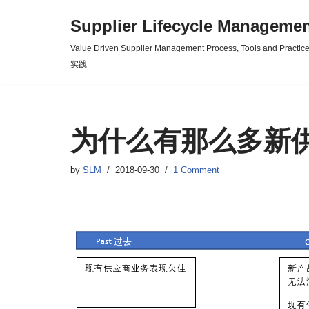
Supplier Lifecycle Mana
Skip
Value Driven Supplier Management Process, Tools an
to
实践
content
为什么有那么多新供应商 
by
SLM
2018-09-30
1 Comment