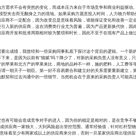
购方需求不会有突然的变化，而成本压力来自于市场竞争和商业利益驱动
力模型夹击而无翻身之力的境地。如果采购方愿意投入时间，人力物力帮
供应商不一定配合，因为改变总是意味着风险，谁能保证变化和改善一定
是引入新的供应商，这在消费类行业尤为普遍，因为产品更新换代快，因
供应商开发和批准周期相对较为繁琐和时长，因此不至于在现有产品上做
需要出成绩，我曾经和一些采购同事私底下探讨这个背后的逻辑。一个新的
下来，是因为以前有“猫腻”吗？降少了，对新的采购负责人没有意义，
产的苹果和北方产的苹果来比，两地的品种不一样，施的肥料，人工费等
所谓一朝天子一朝臣。第一好不容易磨合和建立好的关系需要重新建立，
的默契和过去沟通中的一些细节。当然机会在于原来的采购负责人可能高
定也有可能会造成竞争对手的进入，因为你的稳定是相对的，是在竞争不
造成供应商一家独大，大到风险超出管控范围。通常经验值，针对杠杆型物
常见，意味着至少有两家或以上的供应商来分担，否则一旦某家供应商出现