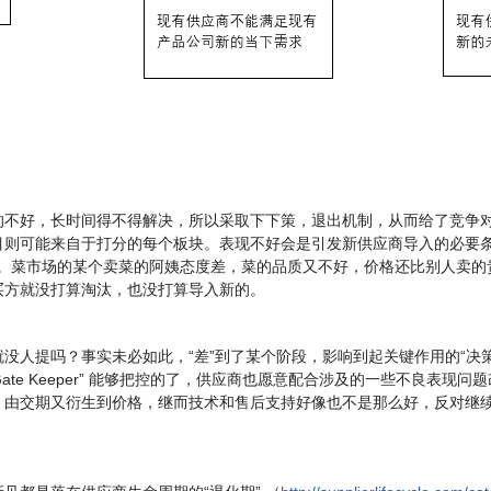
的不好，长时间得不得解决，所以采取下下策，退出机制，从而给了竞争
目则可能来自于打分的每个板块。表现不好会是引发新供应商导入的必要
购。菜市场的某个卖菜的阿姨态度差，菜的品质又不好，价格还比别人卖
买方就没打算淘汰，也没打算导入新的。
没人提吗？事实未必如此，“差”到了某个阶段，影响到起关键作用的“决策
或“门卫Gate Keeper” 能够把控的了，供应商也愿意配合涉及的一些不
，由交期又衍生到价格，继而技术和售后支持好像也不是那么好，反对继