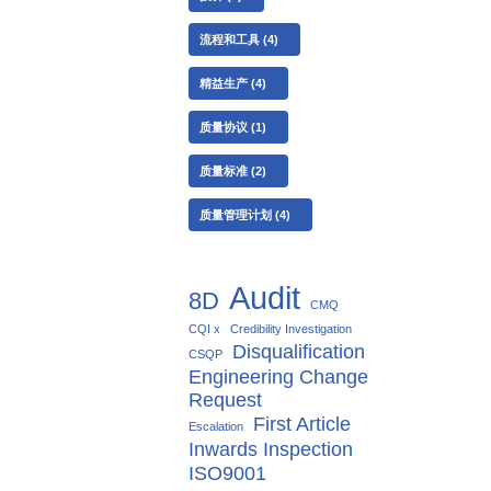
流程和工具
(4)
精益生产
(4)
质量协议
(1)
质量标准
(2)
质量管理计划
(4)
Audit
8D
CMQ
CQI x
Credibility Investigation
Disqualification
CSQP
Engineering Change
Request
First Article
Escalation
Inwards Inspection
ISO9001