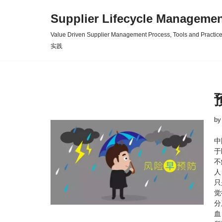
Supplier Lifecycle Mana
Skip
Value Driven Supplier Management Process, Tools an
to
实践
content
b
中
于
不
人
只
觉
分
血