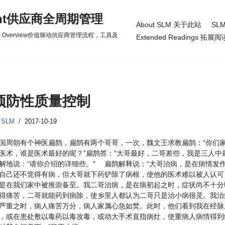
gement供应商全周期管理
About SLM 关于此站
SLM
d Practice Overview价值驱动供应商管理流程，工具及
Extended Readings 拓展阅
预防性质量控制
y
SLM
2017-10-19
国周朝有个神医扁鹊，扁鹊有两个哥哥，一次，魏文王求教扁鹊：“你们
医术，谁是医术最好的呢？”扁鹊答：“大哥最好，二哥差些，我是三人中
解地说：“请你介绍的详细些。” 扁鹊解释说：“大哥治病，是在病情发
自己还不觉得有病，但大哥就下药铲除了病根，使他的医术难以被人认可
是在我们家中被推崇备至。我二哥治病，是在病初起之时，症状尚不十分
得痛苦，二哥就能药到病除，使乡里人都认为二哥只是治小病很灵。我治
严重之时，病人痛苦万分，病人家属心急如焚。此时，他们看到我在经脉
，或在患处敷以毒药以毒攻毒，或动大手术直指病灶，使重病人病情得到