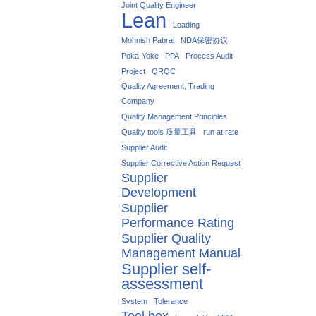
Joint Quality Engineer
Lean
Loading
Mohnish Pabrai
NDA保密协议
Poka-Yoke
PPA
Process Audit
Project
QRQC
Quality Agreement, Trading
Company
Quality Management Principles
Quality tools 质量工具
run at rate
Supplier Audit
Supplier Corrective Action Request
Supplier
Development
Supplier
Performance Rating
Supplier Quality
Management Manual
Supplier self-
assessment
System
Tolerance