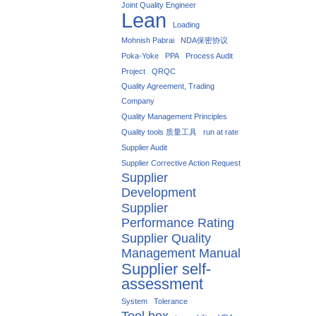
Joint Quality Engineer
Lean
Loading
Mohnish Pabrai
NDA保密协议
Poka-Yoke
PPA
Process Audit
Project
QRQC
Quality Agreement, Trading
Company
Quality Management Principles
Quality tools 质量工具
run at rate
Supplier Audit
Supplier Corrective Action Request
Supplier
Development
Supplier
Performance Rating
Supplier Quality
Management Manual
Supplier self-
assessment
System
Tolerance