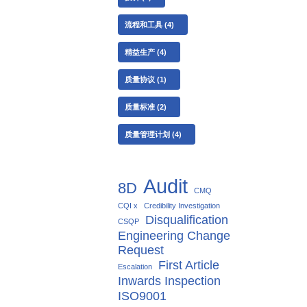
流程和工具
(4)
精益生产
(4)
质量协议
(1)
质量标准
(2)
质量管理计划
(4)
Audit
8D
CMQ
CQI x
Credibility Investigation
Disqualification
CSQP
Engineering Change
Request
First Article
Escalation
Inwards Inspection
ISO9001