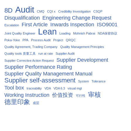
Audit
8D
CMQ
CQI x
Credibility Investigation
CSQP
Disqualification
Engineering Change Request
First Article
Inwards Inspection
ISO9001
Escalation
Lean
Joint Quality Engineer
Loading
Mohnish Pabrai
NDA保密协议
Poka-Yoke
PPA
Process Audit
Project
QRQC
Quality Agreement, Trading Company
Quality Management Principles
Quality tools 质量工具
run at rate
Supplier Audit
Supplier Development
Supplier Corrective Action Request
Supplier Performance Rating
Supplier Quality Management Manual
Supplier self-assessment
System
Tolerance
Tool box
traceability
VDA
VDA 6.3
visual mgt
审核
Working Instruction
价值投资
可行性
德里印象
成层