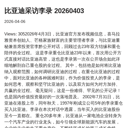
比亚迪采访李录 20260403
2026-04-06
Views: 3052026年4月3日，比亚迪官方发布视频信息，喜马拉
雅资本创始人、芒格家族财富的主要管理者李录，与比亚迪董
秘兼首席投资官李黔公开对话，回顾过去23年双方结缘和重仓
陪伴的全过程。 这是李录重仓比亚迪23年以来，首次用公开方
式直接对话比亚迪高管，这也是李录第一次在公开场合如此详
细地解剖自己重仓股的全过程。 其中，包括他是如何将比亚迪
纳入观察范围，如何调研比亚迪的过程，在重仓比亚迪的过程
中，面对比亚迪的各种困难时刻，作为价值投资人的李录，是
如何思考、观察和坚守比亚迪的，以及双方如何为对方加持、
共赢的全过程。 毫无疑问，这是一份难得、罕见的公开记录！
也是国内价值投资最好的一次落地普及。 2002年7月31日，比
亚迪在港股上市，同年秋天，1997年刚成立公司5年的李录重仓
买入比亚迪。李录在本次对话中透露，当年买入的比亚迪股份
至今一直都在。 重仓20多年来，比亚迪从一家电池企业转身为
一个汽车产业的行业龙头，如今引领全球新能源汽车的发展，