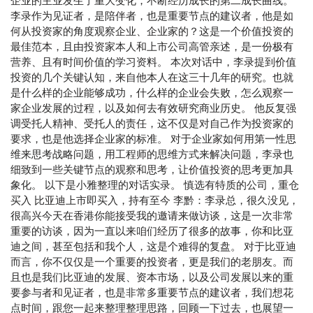
企业的主业发生了重大变化，不断经历成长的第二成长曲线。
李录作为见证者，是陪伴者，也是重要节点的建议者，他是如
何从投资家的角度观察企业、企业家的？这是一个价值投资的
最佳范本，且由投资家本人和上市公司高管亲述，是一份极有
营养、且有时间价值的学习资料。 本次对话中，李录提到价值
投资的几个关键认知，来自他本人在这三十几年的研究。也就
是什么样的企业能够成功，什么样的企业会失败，怎么观察一
家企业发展的过程，以及如何去有效研究商业历史。 他反复强
调受托人精神、受托人的责任，这不仅是对自己作为投资家的
要求，也是他选择企业家的标准。 对于企业家如何用第一性思
维来思考战略问题，用工程师的思维方式来解决问题，李录也
细致到一些关键节点的观察和思考，让价值投资的思考更加具
象化。 以下是小雅整理的对话实录。 慎选有特质的公司，重仓
买入 比亚迪上市即买入，持有至今 李黔：李录总，很久没见，
很高兴今天在香港你能接受我的邀请来做访谈，这是一次非常
重要的访谈，因为一直以来咱们经历了很多的故事，你和比亚
迪之间，甚至包括和我个人，这是个难得的复盘。 对于比亚迪
而言，你不仅仅是一个重要的投资者，更是我们的老朋友。而
且也是我们比亚迪的发展、资本市场，以及公司发展以来的重
要参与者和见证者，也是非常多重要节点的建议者，我们想花
点时间，跟您一起来整理整理思路，回顾一下过去，也展望一