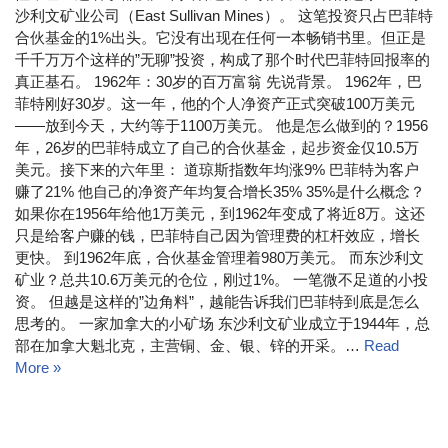
沙利文矿业公司（East Sullivan Mines）。 这笔投资只占巴菲特
合伙基金的1%出头。它没有出现在任何一本畅销书里。但正是
千千万万个这样的”无聊”投资，构成了那个时代巴菲特回报率的
真正基石。 1962年：30岁的百万富翁 先说背景。 1962年，巴
菲特刚好30岁。这一年，他的个人净资产正式突破100万美元
——放到今天，大约等于1100万美元。 他是怎么做到的？1956
年，26岁的巴菲特成立了自己的合伙基金，起步资金仅10.5万
美元。接下来的六年里： 道琼斯指数年均涨9% 巴菲特为客户
赚了21% 他自己的净资产年均复合增长35% 35%是什么概念？
如果你在1956年给他1万美元，到1962年变成了将近8万。这还
只是给客户赚的钱，巴菲特自己因为管理费的杠杆效应，增长
更快。 到1962年底，合伙基金管理着980万美元。 而东沙利文
矿业？总共10.6万美元的仓位，刚过1%。 一笔微不足道的小投
资。 但越是这样的”边角料”，越能告诉我们巴菲特到底是怎么
思考的。 一家加拿大的小矿场 东沙利文矿业成立于1944年，总
部在加拿大魁北克，主营铜、金、银、锌的开采。…
Read
More »