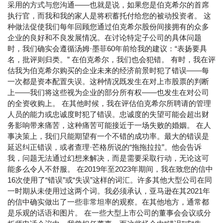
采用的方式与您沟通——也就是说，如果您是伯克希尔的首席
执行官，而我和我的家人是将积蓄托付给您的被动投资者。 这
种做法促使我们每年回顾您通过伯克希尔股份间接拥有的众多
企业的良好和不良发展情况。在讨论特定子公司的具体问题
时，我们确实会遵循汤姆·墨菲60年前给我的建议：“表扬要具
名，批评则归类。” 在伯克希尔，我们也会犯错。 有时，我在评
估我为伯克希尔购买的企业未来的经济前景时犯了错误——每
一次都是资本配置失误。这种情况既发生在对上市股票的判断
上——我们将这些视为企业的部分所有权——也发生在对公司
的全资收购上。 在其他时候，我在评估伯克希尔所聘请的管理
人员的能力或忠诚度时犯了错误。忠诚度的失望可能会超出财
务影响带来痛苦，这种痛苦可能接近于一场失败的婚姻。 在人
事决策上，我们只能期望有一个不错的成功率。最大的错误是
延迟纠正错误，或者查理·芒格所说的“拖拖拉拉”。他会告诉
我，问题无法通过幻想来解决，而是需要采取行动，无论这可
能多么令人不舒服。 在2019年至2023年期间，我在致您的信中
16次使用了“错误”或“失误”这样的词汇。许多其他大型公司在同
一时期从未使用过这两个词。我必须承认，亚马逊在其2021年
的信中确实做出了一些非常坦率的观察。在其他地方，通常都
是乐观的话语和图片。 在一些大型上市公司的董事会会议或分