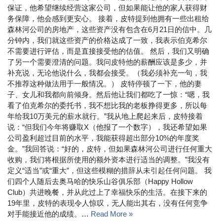
保证，他希望继续经营这家公司，但如果能让他的家人获得财
务保障，他会感到更安心。 接着，皮特提到他拥有一些出租给
森林河公司的房地产，这些资产没有包含在6月21日的信中。几
分钟内，我们就这些资产的价格达成了一致，我表示伯克希尔
不需要进行评估，而是直接接受他的估值。 然后，我们又明确
了另一个需要澄清的问题。我问皮特他的薪酬应该是多少，并
补充说，无论他说什么，我都会接受。（我必须补充一句，我
不推荐这种做法用于一般情况。） 皮特停顿了一下，他的妻
子、女儿和我都向前倾身。然后他让我们都吃了一惊：“嗯，我
看了伯克希尔的委托书，我不想比我的老板挣得更多，所以每
年给我10万美元的薪水就行。”我从地上爬起来后，皮特接着
说：“但我们今年将赚取X（他报了一个数字），我还希望如果
公司盈利超过目前的水平，我能获得超出部分10%的年度奖
金。”我回答说：“好的，皮特，但如果森林河公司进行任何重大
收购，我们将根据所使用的额外资本进行适当的调整。”我没有
定义“适当”或“重大”，但这些模糊的措辞从未引起任何问题。 我
们四个人随后去奥马哈的快乐山谷俱乐部（Happy Hollow
Club）共进晚餐，并从此过上了幸福快乐的生活。在接下来的
19年里，皮特的表现令人惊叹，无人能出其右，没有任何竞争
对手能接近他的成绩。…
Read More »