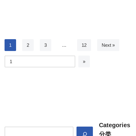
1
2
3
…
12
Next »
Categories
分类