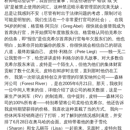
析师电话会议中，我曾担任董事，而这些场合中“错误”或“失
误”是被禁止使用的词汇。这种禁忌暗示着管理层的完美无缺，
总是让我感到不安（尽管有时出于法律问题的考虑，限制讨论
可能是明智的。我们生活在一个非常爱打官司的社会）。 在我
94岁的时候，格雷格·阿贝尔（Greg Abel）很快就会接替我成为
首席执行官，并开始撰写年度致股东信。格雷格认同伯克希尔
的信条，即“报告”是伯克希尔首席执行官每年欠股东们的。他也
明白，如果你开始欺骗你的股东，你很快就会相信自己的胡说
八道，最终欺骗自己。 皮特·利格尔（Pete Liegl）——独一无二
让我暂停一下，给您讲讲皮特·利格尔的非凡故事。对大多数伯
克希尔股东来说，皮特是一个陌生人，但他为他们的集体财富
贡献了数十亿美元。皮特在80岁时去世，直到那时他仍在工
作。 我第一次听说皮特创立并管理的印第安纳州公司——森林
河公司（Forest River），是在2005年6月21日。那天，我收到
一位中间人寄来的信，详细介绍了该公司的相关数据，这是一
家生产休闲车（RV）的制造商。信中提到，皮特——森林河公
司的100%所有者——特别希望将公司卖给伯克希尔。他还告诉
我皮特期望获得的价格。我喜欢这种直截了当的方式。 我向一
些休闲车经销商进行了打听，对了解到的情况感到满意，并安
排了6月28日在奥马哈的会面。皮特带着他的妻子雪伦
（Sharon）和女儿丽莎（Lisa）一起前来。见面时，皮特向我